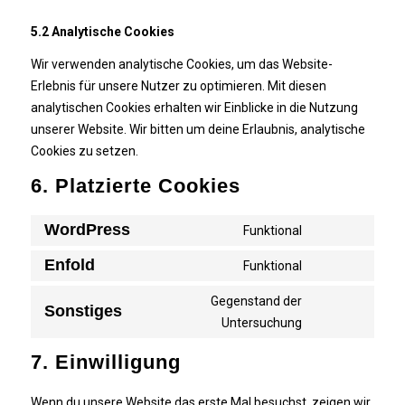
5.2 Analytische Cookies
Wir verwenden analytische Cookies, um das Website-
Erlebnis für unsere Nutzer zu optimieren. Mit diesen
analytischen Cookies erhalten wir Einblicke in die Nutzung
unserer Website. Wir bitten um deine Erlaubnis, analytische
Cookies zu setzen.
6. Platzierte Cookies
WordPress
Funktional
Consent
to
Enfold
Funktional
Consent
service
to
Gegenstand der
wordpress
Sonstiges
service
Consent
Untersuchung
enfold
to
7. Einwilligung
service
sonstiges
Wenn du unsere Website das erste Mal besuchst, zeigen wir